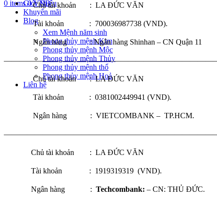
0
items
Giới Thiệu
0
VNĐ
Chủ tài khoản : LA ĐỨC VĂN
Khuyến mãi
Blog
Tài khoản : 700036987738 (VND).
Xem Mệnh năm sinh
Phong thủy mệnh Kim
Ngân hàng : Ngân hàng Shinhan – CN Quận 11
Phong thủy mệnh Mộc
Phong thủy mệnh Thủy
————————————————————————————
Phong thủy mệnh thổ
Phong thủy mệnh Hoả
Chủ tài khoản : LA ĐỨC VĂN
Liên hệ
Tài khoản : 0381002449941 (VND).
Ngân hàng : VIETCOMBANK – TP.HCM.
————————————————————————————
Chủ tài khoản : LA ĐỨC VĂN
Tài khoản : 1919319319 (VND).
Ngân hàng :
Techcombank:
– CN: THỦ ĐỨC.