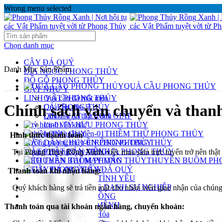
Wrong menu selected
Chọn danh mục
CÂY ĐÁ QUÝ
Danh Mục Sản Phẩm
ĐĨA NGỌC PHONG THỦY
ĐỒ GỖ PHONG THỦY
QUẢ CẦU PHONG THỦY
GẬY NHƯ Ý
LINH VẬT PHONG THỦY
Quả cầu đá mắt mèo
Chính sách vận chuyển và than
CÁ PHONG THỦY
Quả cầu pha lê
LINH VẬT 12 CON GIÁP
Quả cầu đá thạch anh
Linh vật khác
TỲ HƯU PHONG THỦY
LONG QUY
THIỀM THỪ PHONG THỦY
1.
Hình thức thanh toán
MẶT DÂY CHUYỀN PHONG THỦY
RỒNG PHONG THỦY
MẶT PHẬT BẢN MỆNH
NGỰA PHONG THỦY
·
Tại Phong Thủy Rồng Xanh, việc mua sắm trực tuyến trở nên thật dễ
MÈO THẦN TÀI MAY MẮN
THUYỀN BUỒM PH
NGỰA PHONG THỦY
CÂY ĐÁ QUÝ
Thanh toán khi nhận hàng:
PHONG THỦY CHO TÌNH YÊU
PHONG THỦY CÔNG DANH SỰ NGHIỆP
·
Quý khách hàng sẽ trả tiền mặt cho nhân viên giao nhận của chúng
PHONG THỦY ĐỒ ĐỒNG
PHONG THỦY HỢP MỆNH
Thanh toán qua tài khoản ngân hàng, chuyển khoản:
Sản phẩm mệnh Hỏa