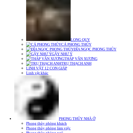
LONG QUY
CÁ PHONG THỦY
ĐĨA NGỌC PHONG THỦY
GẬY NHƯ Ý
THÁP VĂN XƯƠNG
TRỤ THẠCH ANH
LINH VẬT 12 CON GIÁP
Linh vật khác
PHONG THỦY NHÀ Ở
Phong thủy phòng khách
Phong thủy phòng làm việc
Phong thủy phòng ngủ