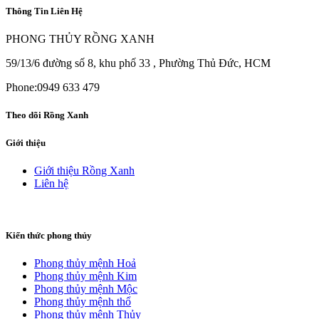
Thông Tin Liên Hệ
PHONG THỦY RỒNG XANH
59/13/6 đường số 8, khu phố 33 , Phường Thủ Đức, HCM
Phone:0949 633 479
Theo dõi Rồng Xanh
Giới thiệu
Giới thiệu Rồng Xanh
Liên hệ
Kiến thức phong thủy
Phong thủy mệnh Hoả
Phong thủy mệnh Kim
Phong thủy mệnh Mộc
Phong thủy mệnh thổ
Phong thủy mệnh Thủy