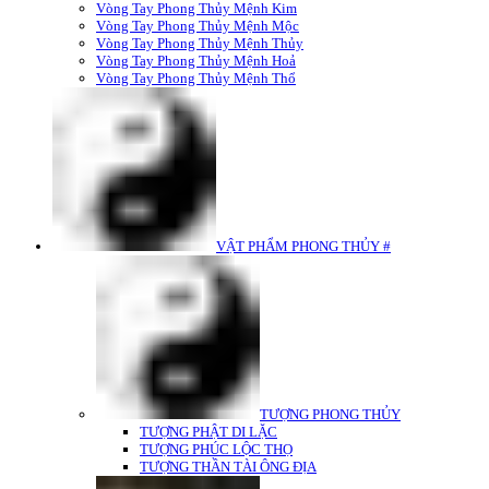
Vòng Tay Phong Thủy Mệnh Kim
Vòng Tay Phong Thủy Mệnh Mộc
Vòng Tay Phong Thủy Mệnh Thủy
Vòng Tay Phong Thủy Mệnh Hoả
Vòng Tay Phong Thủy Mệnh Thổ
VẬT PHẨM PHONG THỦY #
TƯỢNG PHONG THỦY
TƯỢNG PHẬT DI LẶC
TƯỢNG PHÚC LỘC THỌ
TƯỢNG THẦN TÀI ÔNG ĐỊA