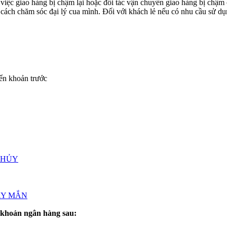
việc giao hàng bị chậm lại hoặc đối tác vận chuyển giao hàng bị chậm
 cách chăm sóc đại lý cua mình. Đối với khách lẻ nếu có nhu cầu sử dụn
ển khoản trước
THỦY
AY MẮN
 khoản ngân hàng sau: