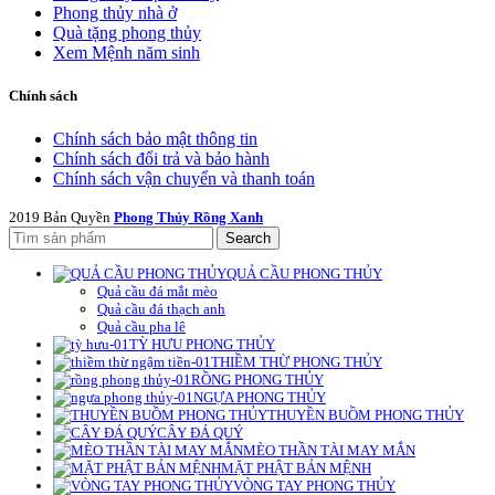
Phong thủy nhà ở
Quà tặng phong thủy
Xem Mệnh năm sinh
Chính sách
Chính sách bảo mật thông tin
Chính sách đổi trả và bảo hành
Chính sách vận chuyển và thanh toán
2019 Bản Quyền
Phong Thủy Rồng Xanh
Search
QUẢ CẦU PHONG THỦY
Quả cầu đá mắt mèo
Quả cầu đá thạch anh
Quả cầu pha lê
TỲ HƯU PHONG THỦY
THIỀM THỪ PHONG THỦY
RỒNG PHONG THỦY
NGỰA PHONG THỦY
THUYỀN BUỒM PHONG THỦY
CÂY ĐÁ QUÝ
MÈO THẦN TÀI MAY MẮN
MẶT PHẬT BẢN MỆNH
VÒNG TAY PHONG THỦY