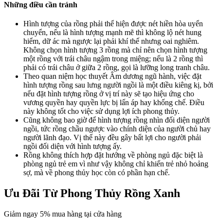
Những điều cần tránh
Hình tượng của rồng phải thể hiện được nét hiền hòa uyển
chuyển, nếu là hình tượng mạnh mẽ thì không lộ nét hung
hiểm, dữ ác mà ngược lại phải khí thế nhưng oai nghiêm.
Không chọn hình tượng 3 rồng mà chỉ nên chọn hình tượng
một rồng với trái châu ngậm trong miệng; nếu là 2 rồng thì
phải có trái châu ở giữa 2 rồng, gọi là lưỡng long tranh châu.
Theo quan niệm học thuyết Âm dương ngũ hành, việc đặt
hình tượng rồng sau lưng người ngồi là một điều kiêng kị, bởi
nếu đặt hình tượng rồng ở vị trí này sẽ tạo hiệu ứng cho
vương quyền hay quyền lực bị lấn áp hay khống chế. Điều
này không tốt cho việc sử dụng lợi ích phong thủy.
Cũng không bao giờ để hình tượng rồng nhìn đối diện người
ngồi, tức rồng chầu ngược vào chính diện của người chủ hay
người lãnh đạo. Vị thế này đều gây bất lợi cho người phải
ngồi đối diện với hình tượng ấy.
Rồng không thích hợp đặt hướng về phòng ngủ đặc biệt là
phòng ngủ trẻ em vì như vậy không chỉ khiến trẻ nhỏ hoảng
sợ, mà về phong thủy học còn có phần hạn chế.
Ưu Đãi Từ Phong Thủy Rồng Xanh
Giảm ngay 5% mua hàng tại cửa hàng