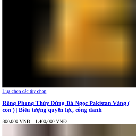
Lựa chọn các tùy chọn
Rồng Phong Thủy Đứng Đá Ngọc Pakistan Vàng (
con ) | Biểu tượng quyền lực, công danh
800,000
VNĐ
–
1,400,000
VNĐ