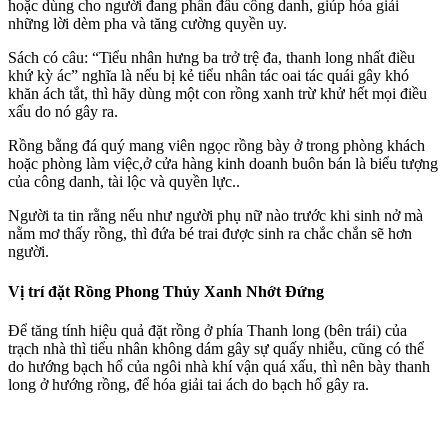
hoặc dùng cho người đang phấn đấu công danh, giúp hóa giải
những lời dèm pha và tăng cường quyền uy.
Sách có câu: “Tiểu nhân hưng ba trở trệ đa, thanh long nhất điều
khứ kỳ ác” nghĩa là nếu bị kẻ tiểu nhân tác oai tác quái gây khó
khăn ách tắt, thì hãy dùng một con rồng xanh trừ khử hết mọi điều
xấu do nó gây ra.
Rồng bằng đá quý mang viên ngọc rồng bày ở trong phòng khách
hoặc phòng làm việc,ở cửa hàng kinh doanh buôn bán là biểu tượng
của công danh, tài lộc và quyền lực..
Người ta tin rằng nếu như người phụ nữ nào trước khi sinh nở mà
nằm mơ thấy rồng, thì đứa bé trai được sinh ra chắc chắn sẽ hơn
người.
Vị trí đặt Rồng Phong Thủy Xanh Nhớt Đứng
Để tăng tính hiệu quả đặt rồng ở phía Thanh long (bên trái) của
trạch nhà thì tiểu nhân không dám gây sự quấy nhiễu, cũng có thể
do hướng bạch hổ của ngôi nhà khí vận quá xấu, thì nên bày thanh
long ở hướng rồng, để hóa giải tai ách do bạch hổ gây ra.