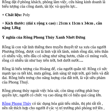
Rồng đặt ở phòng khách, phòng làm việc, cửa hàng kinh doanh là
biểu tượng của công danh, tài lộc và quyền lực..
+ Chất liệu:
Poly
+
Kích thước: (dài x rộng x cao) : 21cm x 11cm x 34cm , cân
nặng 1,8kg
Ý nghĩa của Rồng Phong Thủy Xanh Nhớt Đứng
Rồng là con vật linh thiêng theo truyền thuyết từ xa xưa của người
Phương Đông, được coi là linh vật tốt lành, mình rồng dài, trên thân
có nhiều vẩy, trên đầu có sừng như sừng hươu, chân có móng vuốt,
rồng có nhiều tài như bay trên trời, bơi dưới nước
…
Rồng là biểu tượng của Hoàng đế, của người quân tử. Rồng có sức
mạnh tạo ra tiết khí, mưa giông, ánh sáng từ mặt trời, gió biển và đất
đai. Rồng biểu trưng cho năng luợng của đất trời, là vật siêu phàm
của Phong Thuỷ.
Rồng phong thủy ngoài việc hóa sát, còn tăng cường phát huy
quyền lực, người có chức vụ cao dùng thì có hiệu quả càng lớn.
Rồng Phong Thủy
có tác dụng hóa giải tiểu nhân, thị phi rất tốt ,
nên rất thích hợp cho người ở các vị trí trưởng phó phòng trở lên ,