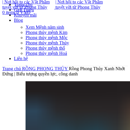
Trang chủ
Giới Thiệu
0
items
0
VNĐ
Khuyến mãi
Blog
Xem Mệnh năm sinh
Phong thủy mệnh Kim
Phong thủy mệnh Mộc
Phong thủy mệnh Thủy
Phong thủy mệnh thổ
Phong thủy mệnh Hoả
Liên hệ
Trang chủ
RỒNG PHONG THỦY
Rồng Phong Thủy Xanh Nhớt
Đứng | Biểu tượng quyền lực, công danh