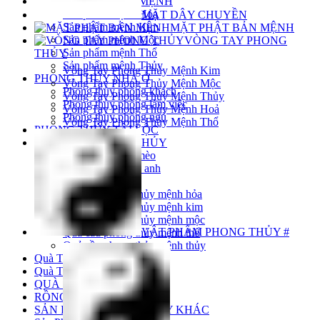
PHONG THỦY HỢP MỆNH
Sản phẩm mệnh Hỏa
MẶT DÂY CHUYỀN
Sản phẩm mệnh Kim
MẶT PHẬT BẢN MỆNH
Sản phẩm mệnh Mộc
VÒNG TAY PHONG
Sản phẩm mệnh Thổ
THỦY
Sản phẩm mệnh Thủy
Vòng Tay Phong Thủy Mệnh Kim
PHONG THỦY NHÀ Ở
Vòng Tay Phong Thủy Mệnh Mộc
Phong thủy phòng khách
Vòng Tay Phong Thủy Mệnh Thủy
Phong thủy phòng làm việc
Vòng Tay Phong Thủy Mệnh Hoả
Phong thủy phòng ngủ
Vòng Tay Phong Thủy Mệnh Thổ
PHONG THỦY TÀI LỘC
QUẢ CẦU PHONG THỦY
Quả cầu đá mắt mèo
Quả cầu đá thạch anh
Quả cầu pha lê
Quả cầu phong thủy mệnh hỏa
Quả cầu phong thủy mệnh kim
Quả cầu phong thủy mệnh mộc
VẬT PHẨM PHONG THỦY #
Quả cầu phong thủy mệnh thổ
Quả cầu phong thủy mệnh thủy
Quà Tặng 20/10
Quà Tặng 20/11
QUÀ TẶNG 8-3
RỒNG PHONG THỦY
SẢN PHẨM PHONG THỦY KHÁC