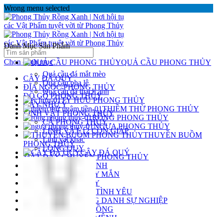
Wrong menu selected
Danh Mục Sản Phẩm
Chọn danh mục
QUẢ CẦU PHONG THỦY
Quả cầu đá mắt mèo
CÂY ĐÁ QUÝ
Quả cầu pha lê
ĐĨA NGỌC PHONG THỦY
Quả cầu đá thạch anh
ĐỒ GỖ PHONG THỦY
TỲ HƯU PHONG THỦY
GẬY NHƯ Ý
THIỀM THỪ PHONG THỦY
LINH VẬT PHONG THỦY
RỒNG PHONG THỦY
CÁ PHONG THỦY
NGỰA PHONG THỦY
LINH VẬT 12 CON GIÁP
THUYỀN BUỒM
Linh vật khác
PHONG THỦY
LONG QUY
CÂY ĐÁ QUÝ
MẶT DÂY CHUYỀN PHONG THỦY
MẶT PHẬT BẢN MỆNH
MÈO THẦN TÀI MAY MẮN
NGỰA PHONG THỦY
PHONG THỦY CHO TÌNH YÊU
PHONG THỦY CÔNG DANH SỰ NGHIỆP
PHONG THỦY ĐỒ ĐỒNG