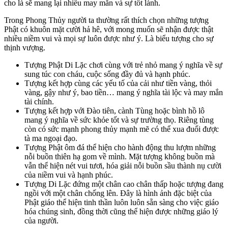
cho là sẽ mang lại nhiều may mắn và sự tốt lành.
Trong Phong Thủy người ta thường rất thích chọn những tượng
Phật có khuôn mặt cười hả hê, với mong muốn sẽ nhận được thật
nhiều niềm vui và mọi sự luôn được như ý. Là biểu tượng cho sự
thịnh vượng.
Tượng Phật Di Lặc chơi cùng với trẻ nhỏ mang ý nghĩa về sự
sung túc con cháu, cuộc sống đầy đủ và hạnh phúc.
Tượng kết hợp cùng các yếu tố của cải như tiền vàng, thỏi
vàng, gậy như ý, bao tiền… mang ý nghĩa tài lộc và may mắn
tài chính.
Tượng kết hợp với Đào tiên, cành Tùng hoặc bình hồ lô
mang ý nghĩa về sức khỏe tốt và sự trường thọ. Riêng tùng
còn có sức mạnh phong thủy mạnh mẽ có thể xua đuổi được
tà ma ngoại đạo.
Tượng Phật ôm đá thể hiện cho hành động thu lượm những
nỗi buồn thiên hạ gom về mình. Mặt tượng không buồn mà
vẫn thể hiện nét vui tươi, hóa giải nỗi buồn sầu thành nụ cười
của niềm vui và hạnh phúc.
Tượng Di Lặc đứng một chân cao chân thấp hoặc tượng đang
ngồi với một chân chống lên. Đây là hình ảnh đặc biệt của
Phật giáo thể hiện tinh thần luôn luôn sẵn sàng cho việc giáo
hóa chúng sinh, đồng thời cũng thể hiện được
những giáo lý
của người.