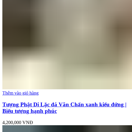
Thêm vào giỏ hàng
Tượng Phật Di Lặc đá Văn Chấn xanh kiểu đứng |
Biểu tượng hạnh phúc
4,200,000
VNĐ