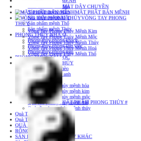
PHONG THỦY HỢP MỆNH
Sản phẩm mệnh Hỏa
MẶT DÂY CHUYỀN
Sản phẩm mệnh Kim
MẶT PHẬT BẢN MỆNH
Sản phẩm mệnh Mộc
VÒNG TAY PHONG
Sản phẩm mệnh Thổ
THỦY
Sản phẩm mệnh Thủy
Vòng Tay Phong Thủy Mệnh Kim
PHONG THỦY NHÀ Ở
Vòng Tay Phong Thủy Mệnh Mộc
Phong thủy phòng khách
Vòng Tay Phong Thủy Mệnh Thủy
Phong thủy phòng làm việc
Vòng Tay Phong Thủy Mệnh Hoả
Phong thủy phòng ngủ
Vòng Tay Phong Thủy Mệnh Thổ
PHONG THỦY TÀI LỘC
QUẢ CẦU PHONG THỦY
Quả cầu đá mắt mèo
Quả cầu đá thạch anh
Quả cầu pha lê
Quả cầu phong thủy mệnh hỏa
Quả cầu phong thủy mệnh kim
Quả cầu phong thủy mệnh mộc
VẬT PHẨM PHONG THỦY #
Quả cầu phong thủy mệnh thổ
Quả cầu phong thủy mệnh thủy
Quà Tặng 20/10
Quà Tặng 20/11
QUÀ TẶNG 8-3
RỒNG PHONG THỦY
SẢN PHẨM PHONG THỦY KHÁC