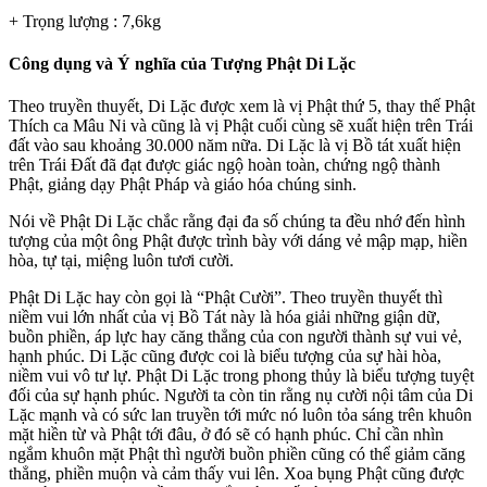
+ Trọng lượng : 7,6kg
Công dụng và Ý nghĩa của Tượng Phật Di Lặc
Theo truyền thuyết, Di Lặc được xem là vị Phật thứ 5, thay thế Phật
Thích ca Mâu Ni và cũng là vị Phật cuối cùng sẽ xuất hiện trên Trái
đất vào sau khoảng 30.000 năm nữa. Di Lặc là vị Bồ tát xuất hiện
trên Trái Đất đã đạt được giác ngộ hoàn toàn, chứng ngộ thành
Phật, giảng dạy Phật Pháp và giáo hóa chúng sinh.
Nói về Phật Di Lặc chắc rằng đại đa số chúng ta đều nhớ đến hình
tượng của một ông Phật được trình bày với dáng vẻ mập mạp, hiền
hòa, tự tại, miệng luôn tươi cười.
Phật Di Lặc hay còn gọi là “Phật Cười”. Theo truyền thuyết thì
niềm vui lớn nhất của vị Bồ Tát này là hóa giải những giận dữ,
buồn phiền, áp lực hay căng thẳng của con người thành sự vui vẻ,
hạnh phúc. Di Lặc cũng được coi là biểu tượng của sự hài hòa,
niềm vui vô tư lự. Phật Di Lặc trong phong thủy là biểu tượng tuyệt
đối của sự hạnh phúc. Người ta còn tin rằng nụ cười nội tâm của Di
Lặc mạnh và có sức lan truyền tới mức nó luôn tỏa sáng trên khuôn
mặt hiền từ và Phật tới đâu, ở đó sẽ có hạnh phúc. Chỉ cần nhìn
ngắm khuôn mặt Phật thì người buồn phiền cũng có thể giảm căng
thẳng, phiền muộn và cảm thấy vui lên. Xoa bụng Phật cũng được