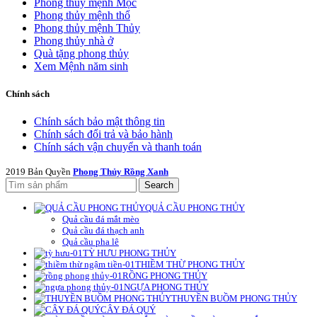
Phong thủy mệnh Mộc
Phong thủy mệnh thổ
Phong thủy mệnh Thủy
Phong thủy nhà ở
Quà tặng phong thủy
Xem Mệnh năm sinh
Chính sách
Chính sách bảo mật thông tin
Chính sách đổi trả và bảo hành
Chính sách vận chuyển và thanh toán
2019 Bản Quyền
Phong Thủy Rồng Xanh
Search
QUẢ CẦU PHONG THỦY
Quả cầu đá mắt mèo
Quả cầu đá thạch anh
Quả cầu pha lê
TỲ HƯU PHONG THỦY
THIỀM THỪ PHONG THỦY
RỒNG PHONG THỦY
NGỰA PHONG THỦY
THUYỀN BUỒM PHONG THỦY
CÂY ĐÁ QUÝ