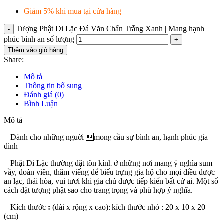
Giảm 5% khi mua tại cửa hàng
Tượng Phật Di Lặc Đá Văn Chấn Trắng Xanh | Mang hạnh
phúc bình an số lượng
Thêm vào giỏ hàng
Share:
Mô tả
Thông tin bổ sung
Đánh giá (0)
Bình Luận
Mô tả
+ Dành cho những nguời mong cầu sự bình an, hạnh phúc gia
đình
+ Phật Di Lặc thường đặt tôn kính ở những nơi mang ý nghĩa sum
vầy, đoàn viên, thăm viếng để biểu trựng gia hộ cho mọi điều được
an lạc, thái hòa, vui tươi khi gia chủ được tiếp kiến bất cứ ai. Một số
cách đặt tượng phật sao cho trang trọng và phù hợp ý nghĩa.
+ Kích thước
:
(dài x rộng x cao): kích thước nhỏ : 20 x 10 x 20
(cm)