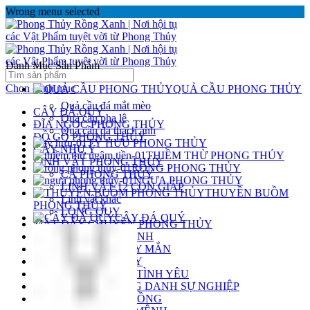
Wrong menu selected
Danh Mục Sản Phẩm
Chọn danh mục
QUẢ CẦU PHONG THỦY
Quả cầu đá mắt mèo
CÂY ĐÁ QUÝ
Quả cầu pha lê
ĐĨA NGỌC PHONG THỦY
Quả cầu đá thạch anh
ĐỒ GỖ PHONG THỦY
TỲ HƯU PHONG THỦY
GẬY NHƯ Ý
THIỀM THỪ PHONG THỦY
LINH VẬT PHONG THỦY
RỒNG PHONG THỦY
CÁ PHONG THỦY
NGỰA PHONG THỦY
LINH VẬT 12 CON GIÁP
THUYỀN BUỒM
Linh vật khác
PHONG THỦY
LONG QUY
CÂY ĐÁ QUÝ
MẶT DÂY CHUYỀN PHONG THỦY
MẶT PHẬT BẢN MỆNH
MÈO THẦN TÀI MAY MẮN
NGỰA PHONG THỦY
PHONG THỦY CHO TÌNH YÊU
PHONG THỦY CÔNG DANH SỰ NGHIỆP
PHONG THỦY ĐỒ ĐỒNG