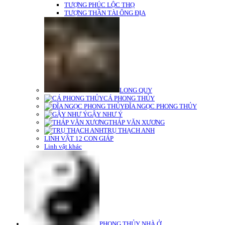
TƯỢNG PHÚC LỘC THỌ
TƯỢNG THẦN TÀI ÔNG ĐỊA
LONG QUY
CÁ PHONG THỦY
ĐĨA NGỌC PHONG THỦY
GẬY NHƯ Ý
THÁP VĂN XƯƠNG
TRỤ THẠCH ANH
LINH VẬT 12 CON GIÁP
Linh vật khác
PHONG THỦY NHÀ Ở