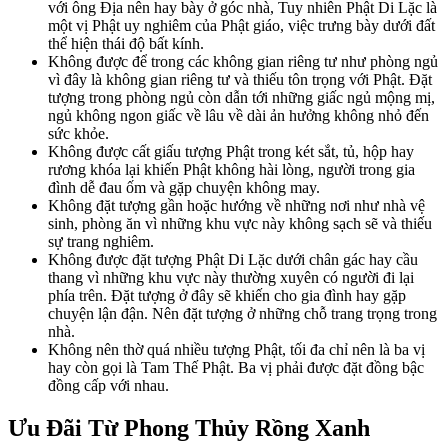
với ông Địa nên hay bày ở góc nhà, Tuy nhiên Phật Di Lặc là
một vị Phật uy nghiêm của Phật giáo, việc trưng bày dưới đất
thể hiện thái độ bất kính.
Không được để trong các không gian riêng tư như phòng ngủ
vì đây là không gian riêng tư và thiếu tôn trọng với Phật. Đặt
tượng trong phòng ngủ còn dẫn tới những giấc ngủ mộng mị,
ngủ không ngon giấc về lâu về dài ản hưởng không nhỏ đến
sức khỏe.
Không được cất giấu tượng Phật trong két sắt, tủ, hộp hay
rương khóa lại khiến Phật không hài lòng, người trong gia
đình dễ đau ốm và gặp chuyện không may.
Không đặt tượng gần hoặc hướng về những nơi như nhà vệ
sinh, phòng ăn vì những khu vực này không sạch sẽ và thiếu
sự trang nghiêm.
Không được đặt tượng Phật Di Lặc dưới chân gác hay cầu
thang vì những khu vực này thường xuyên có người đi lại
phía trên. Đặt tượng ở đây sẽ khiến cho gia đình hay gặp
chuyện lận đận. Nên đặt tượng ở những chỗ trang trọng trong
nhà.
Không nên thờ quá nhiều tượng Phật, tối đa chỉ nên là ba vị
hay còn gọi là Tam Thế Phật. Ba vị phải được đặt đồng bậc
đồng cấp với nhau.
Ưu Đãi Từ Phong Thủy Rồng Xanh