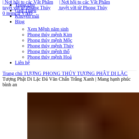
Trang chủ
Giới Thiệu
0
items
0
VNĐ
Khuyến mãi
Blog
Xem Mệnh năm sinh
Phong thủy mệnh Kim
Phong thủy mệnh Mộc
Phong thủy mệnh Thủy
Phong thủy mệnh thổ
Phong thủy mệnh Hoả
Liên hệ
Trang chủ
TƯỢNG PHONG THỦY
TƯỢNG PHẬT DI LẶC
Tượng Phật Di Lặc Đá Văn Chấn Trắng Xanh | Mang hạnh phúc
bình an