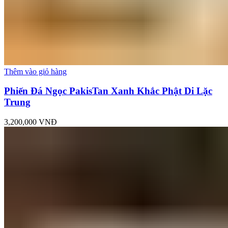
Thêm vào giỏ hàng
Phiến Đá Ngọc PakisTan Xanh Khắc Phật Di Lặc
Trung
3,200,000
VNĐ