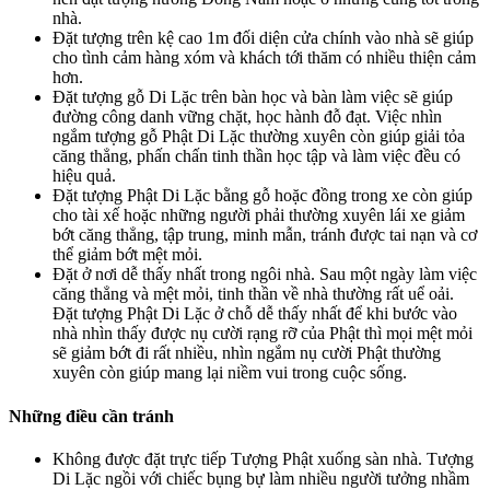
nhà.
Đặt tượng trên kệ cao 1m đối diện cửa chính vào nhà sẽ giúp
cho tình cảm hàng xóm và khách tới thăm có nhiều thiện cảm
hơn.
Đặt tượng gỗ Di Lặc trên bàn học và bàn làm việc sẽ giúp
đường công danh vững chặt, học hành đỗ đạt. Việc nhìn
ngắm tượng gỗ Phật Di Lặc thường xuyên còn giúp giải tỏa
căng thẳng, phấn chấn tinh thần học tập và làm việc đều có
hiệu quả.
Đặt tượng Phật Di Lặc bằng gỗ hoặc đồng trong xe còn giúp
cho tài xế hoặc những người phải thường xuyên lái xe giảm
bớt căng thẳng, tập trung, minh mẫn, tránh được tai nạn và cơ
thể giảm bớt mệt mỏi.
Đặt ở nơi dễ thấy nhất trong ngôi nhà. Sau một ngày làm việc
căng thẳng và mệt mỏi, tinh thần về nhà thường rất uể oải.
Đặt tượng Phật Di Lặc ở chỗ dễ thấy nhất để khi bước vào
nhà nhìn thấy được nụ cười rạng rỡ của Phật thì mọi mệt mỏi
sẽ giảm bớt đi rất nhiều, nhìn ngắm nụ cười Phật thường
xuyên còn giúp mang lại niềm vui trong cuộc sống.
Những điều cần tránh
Không được đặt trực tiếp Tượng Phật xuống sàn nhà. Tượng
Di Lặc ngồi với chiếc bụng bự làm nhiều người tưởng nhầm