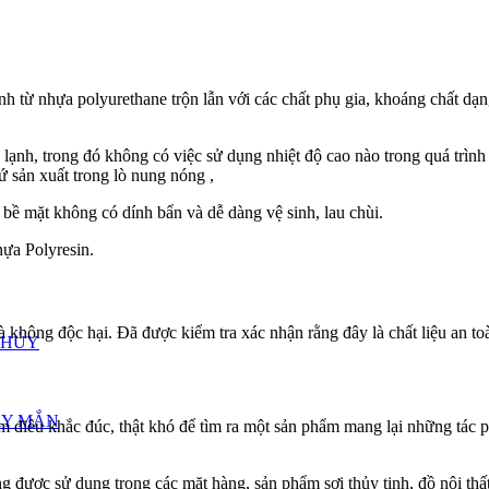
nh từ nhựa polyurethane trộn lẫn với các chất phụ gia, khoáng chất dạ
lạnh, trong đó không có việc sử dụng nhiệt độ cao nào trong quá trình 
 sản xuất trong lò nung nóng ,
 bề mặt không có dính bẩn và dễ dàng vệ sinh, lau chùi.
ựa Polyresin.
và không độc hại. Đã được kiểm tra xác nhận rằng đây là chất liệu an 
THỦY
AY MẮN
ẩm điêu khắc đúc, thật khó để tìm ra một sản phẩm mang lại những tác
được sử dụng trong các mặt hàng, sản phẩm sợi thủy tinh, đồ nội thất,