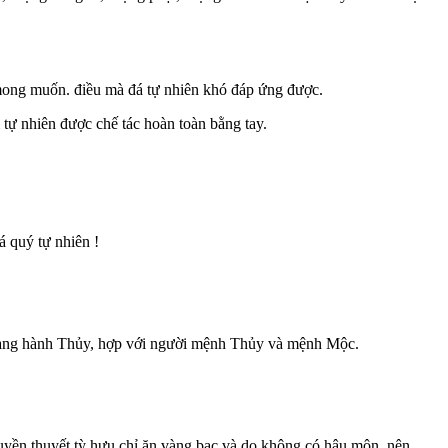
mong muốn. điều mà đá tự nhiên khó đáp ứng được.
 tự nhiên được chế tác hoàn toàn bằng tay.
á quý tự nhiên !
ang hành Thủy, hợp với người mệnh Thủy và mệnh Mộc.
truyền thuyết tỳ hưu chỉ ăn vàng bạc và do không có hâu môn, nên