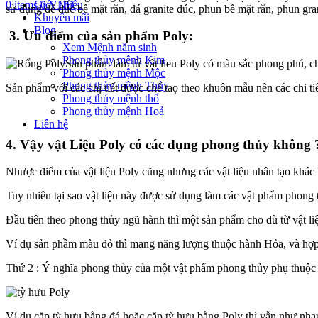
0
items
Giới Thiệu
0
VNĐ
sử dụng để đúc bề mặt rắn, đá granite đúc, phun bề mặt rắn, phun gra
Khuyến mãi
Blog
3. Ưu điểm của sản phẩm Poly:
Xem Mệnh năm sinh
Phong thủy mệnh Kim
Sản phẩm làm từ vật lieu Poly có màu sắc phong phú, 
Phong thủy mệnh Mộc
Phong thủy mệnh Thủy
Sản phẩm với các chị tiết được chế taọ theo khuôn mẫu nên các chi ti
Phong thủy mệnh thổ
Phong thủy mệnh Hoả
Liên hệ
4. Vậy vật Liệu Poly có các dụng phong thủy không 
Nhược điểm của vật liệu Poly cũng nhưng các vật liệu nhân tạo khác là
Tuy nhiên tại sao vật liệu này được sử dụng làm các vật phẩm phong 
Đầu tiên theo phong thủy ngũ hành thì một sản phẩm cho dù từ vật li
Ví dụ sản phầm màu đỏ thì mang năng lượng thuộc hành Hỏa, và h
Thứ 2 : Ý nghĩa phong thủy của một vật phẩm phong thủy phụ thuộc 
Ví dụ cặp tỳ hưu bằng đá hoặc cặp tỳ hưu bằng Poly thì vẫn như nhau 