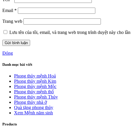
Email
*
Trang web
Lưu tên của tôi, email, và trang web trong trình duyệt này cho lần 
Đóng
Danh mục bài viết
Phong thủy mệnh Hoả
Phong thủy mệnh Kim
Phong thủy mệnh Mộc
Phong thủy mệnh thổ
Phong thủy mệnh Thủy
Phong thủy nhà ở
Quà tặng phong thủy
Xem Mệnh năm sinh
Products