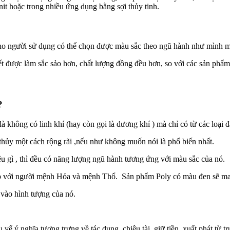
nit hoặc trong nhiều ứng dụng bằng sợi thủy tinh.
cho người sử dụng có thể chọn được màu sắc theo ngũ hành như mình 
ết được làm sắc sảo hơn, chất lượng đồng đều hơn, so với các sản phẩm
?
 không có linh khí (hay còn gọi là dương khí ) mà chỉ có từ các loại đ
thủy một cách rộng rãi ,nếu như không muốn nói là phổ biến nhất.
ệu gì , thì đều có năng lượng ngũ hành tương ứng với màu sắc của nó.
ợp với người mệnh Hỏa và mệnh Thổ. Sản phẩm Poly có màu đen sẽ m
vào hình tượng của nó.
vể ý nghĩa tượng trưng về tác dụng, chiêu tài, giữ tiền, xuất phát từ 